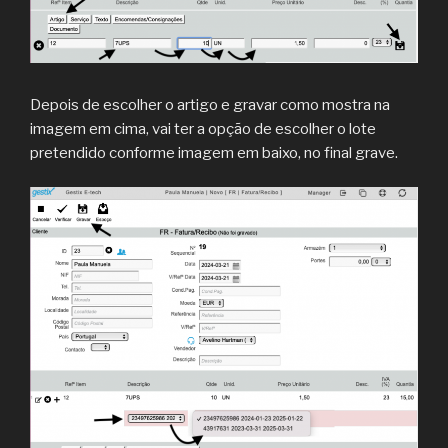
Depois de escolher o artigo e gravar como mostra na
imagem em cima, vai ter a opção de escolher o lote
pretendido conforme imagem em baixo, no final grave.