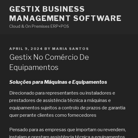
Skip
GESTIX BUSINESS
to
MANAGEMENT SOFTWARE
content
Cloud & On Premises ERP+POS
POSTED
APRIL 9, 2024
BY
MARIA SANTOS
ON
Gestix No Comércio De
Equipamentos
Soluções para Máquinas e Equipamentos
Direcionado para representantes ou instaladores e
prestadores de assistência técnica a máquinas e
equipamentos sujeitos a controlo de prazos de garantia
quer perante clientes como fornecedores
Pensado para as empresas que importam ou revendem,
instalam e prestam assistência técnica a equipamentos