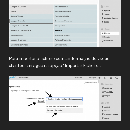
Para importar o ficheiro com a informação dos seus
clientes carregue na opção “Importar Ficheiro”.