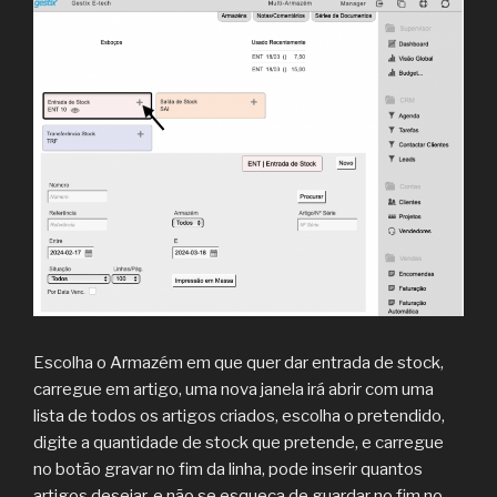
Escolha o Armazém em que quer dar entrada de stock,
carregue em artigo, uma nova janela irá abrir com uma
lista de todos os artigos criados, escolha o pretendido,
digite a quantidade de stock que pretende, e carregue
no botão gravar no fim da linha, pode inserir quantos
artigos desejar, e não se esqueça de guardar no fim no