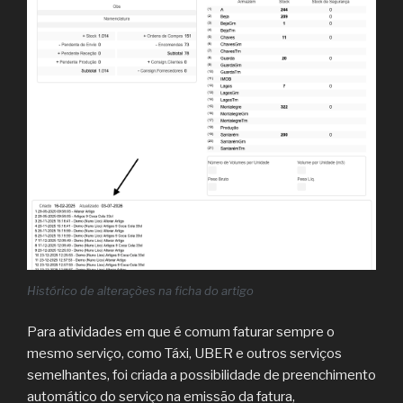
Histórico de alterações na ficha do artigo
Para atividades em que é comum faturar sempre o
mesmo serviço, como Táxi, UBER e outros serviços
semelhantes, foi criada a possibilidade de preenchimento
automático do serviço na emissão da fatura,