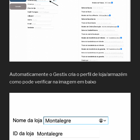
Automaticamente o Gestix cria o perfil de loja/armazém
como pode verificar na imagem em baixo