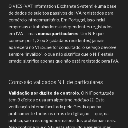
O VIES (VAT Information Exchange System) é uma base
de dados de sujeitos passivos de IVA registados para
comércio intracomunitário. Em Portugal, isso inclui
empresas e trabalhadores independentes registados
em IVA — mas
nunca particulares
. Um NIF que
comece por 1, 2 ou 3 (cidadãos residentes) jamais
aparecerá no VIES. Se for consultado, o serviço devolve
sempre “inválido”, o que não significa que o NIF esteja
errado: significa apenas que não está registado para IVA.
Como são validados NIF de particulares
Validação por dígito de controlo.
O NIF português
tem 9 dígitos e usa um algoritmo
módulo 11
. Esta
verificação interna facultada pelo Gestix apanha
praticamente todos os erros de digitação — que, na
prática, são a esmagadora maioria dos problemas reais.
Não confirma que o NIF está atribuído a alguém, mas