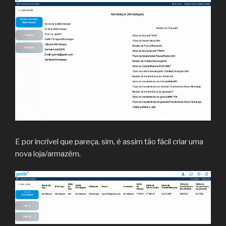
E por incrível que pareça, sim, é assim tão fácil criar uma
nova loja/armazém.