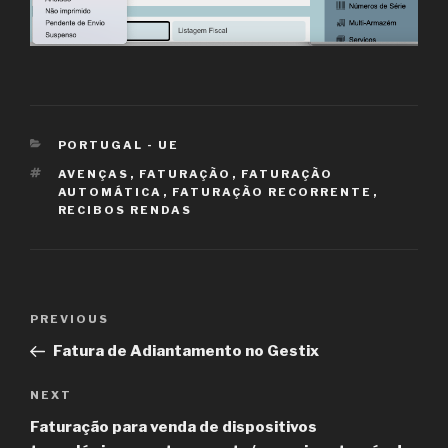
CATEGORIES
PORTUGAL - UE
TAGS
AVENÇAS
,
FATURAÇÃO
,
FATURAÇÃO
AUTOMÁTICA
,
FATURAÇÃO RECORRENTE
,
RECIBOS RENDAS
Post
PREVIOUS
Previous
navigation
Post
Fatura de Adiantamento no Gestix
NEXT
Next
Post
Faturação para venda de dispositivos